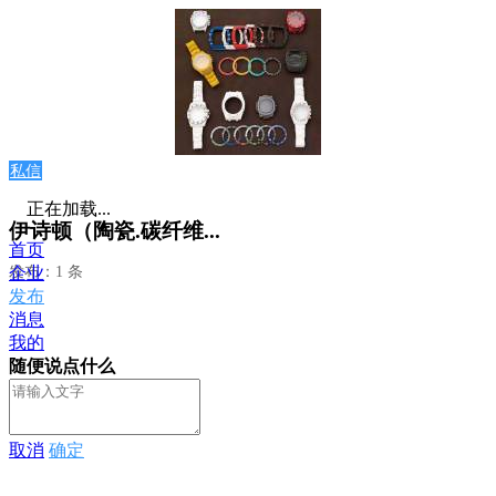
私信
正在加载...
伊诗顿（陶瓷.碳纤维...
首页
发布：1 条
企业
发布
消息
我的
随便说点什么
取消
确定