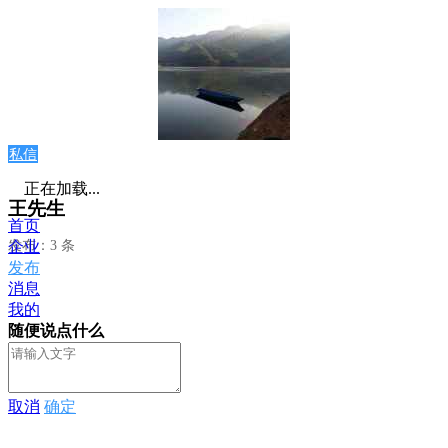
私信
正在加载...
王先生
首页
发布：3 条
企业
发布
消息
我的
随便说点什么
取消
确定